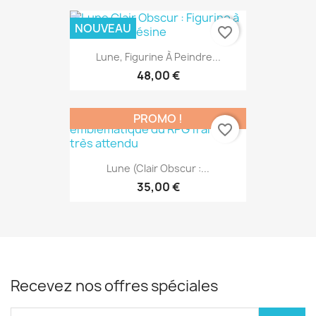
NOUVEAU
favorite_border
Lune, Figurine À Peindre...
48,00 €
PROMO !
favorite_border
Lune (Clair Obscur :...
35,00 €
Recevez nos offres spéciales