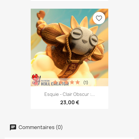
favorite_border
(1)
Esquie - Clair Obscur :...
23,00 €
Commentaires (0)