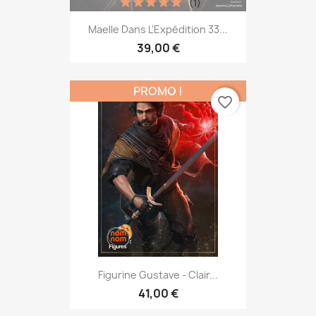
(1)
Maelle Dans L'Expédition 33...
39,00 €
PROMO !
favorite_border
Figurine Gustave - Clair...
41,00 €