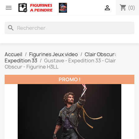
shopping_cart


(0)
search
Accueil
Figurines Jeux video
Clair Obscur:
Expedition 33
Gustave - Expedition 33 - Clair
Obscur - Figurine H3LL
PROMO !