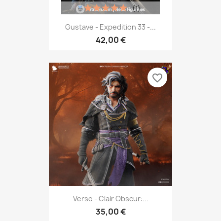
(1)
Gustave - Expedition 33 -...
42,00 €
favorite_border
Verso - Clair Obscur:...
35,00 €