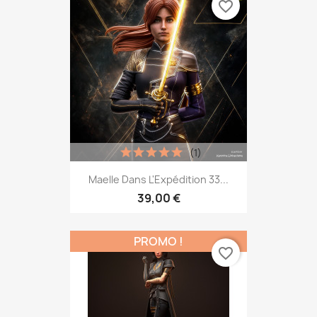
favorite_border
(1)
Maelle Dans L'Expédition 33...
39,00 €
PROMO !
favorite_border