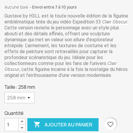
Aucune taxe
Envoi entre 7 à 10 jours
Gustave by H3LL est la toute nouvelle édition de la figurine
emblématique tirée du jeu vidéo
Expedition 33
Clair Obscur
.
Cette version revisite le personnage avec un style plus
abouti et des détails affinés, offrant une sculpture
dynamique qui met en valeur son allure d’explorateur
intrépide. L’armement, les textures de costume et les
effets de peinture sont retravaillés pour capturer la
profondeur scénaristique du jeu. Idéale pour les
collectionneurs comme pour les fans de l’univers
Clair
Obscur
, cette figurine incarne à la fois la nostalgie du héros
original et l’enthousiasme d’une version modernisée.
Taille : 258 mm
Quantité

favorite_border
AJOUTER AU PANIER