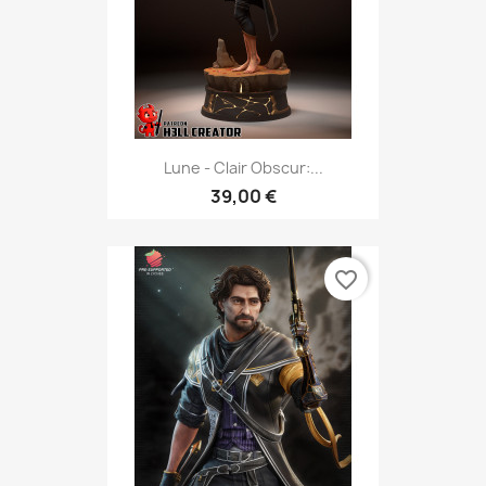
Lune - Clair Obscur:...
39,00 €
favorite_border