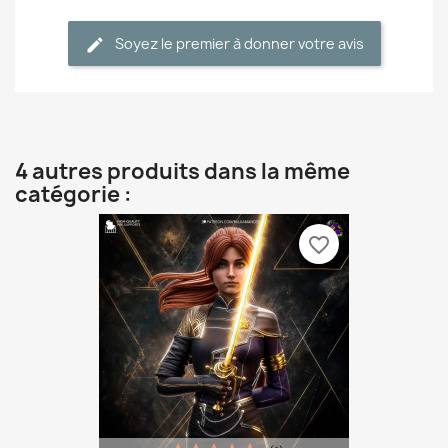
Soyez le premier à donner votre avis
4 autres produits dans la même
catégorie :
favorite_border