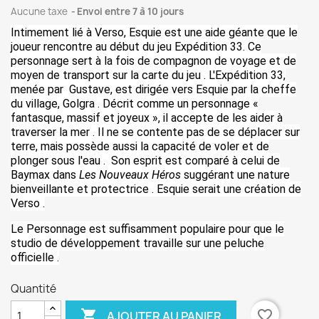
Aucune taxe
Envoi entre 7 à 10 jours
Intimement lié à Verso, Esquie est une aide géante que le
joueur rencontre au début du jeu Expédition 33. Ce
personnage sert à la fois de compagnon de voyage et de
moyen de transport sur la carte du jeu . L'Expédition 33,
menée par Gustave, est dirigée vers Esquie par la cheffe
du village, Golgra . Décrit comme un personnage «
fantasque, massif et joyeux », il accepte de les aider à
traverser la mer . Il ne se contente pas de se déplacer sur
terre, mais possède aussi la capacité de voler et de
plonger sous l'eau . Son esprit est comparé à celui de
Baymax dans
Les Nouveaux Héros
suggérant une nature
bienveillante et protectrice . Esquie serait une création de
Verso .
Le Personnage est suffisamment populaire pour que le
studio de développement travaille sur une peluche
officielle .
Quantité

favorite_border
AJOUTER AU PANIER