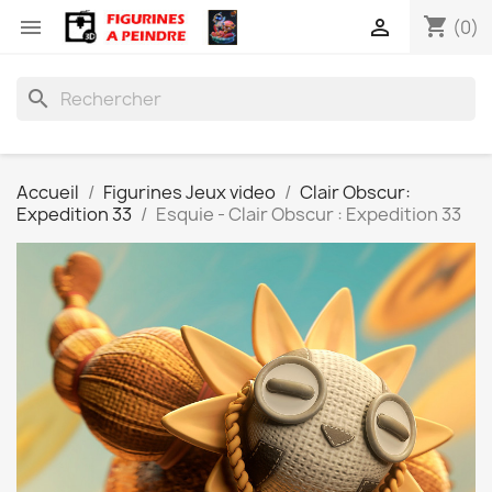
shopping_cart


(0)
search
Accueil
Figurines Jeux video
Clair Obscur:
Expedition 33
Esquie - Clair Obscur : Expedition 33