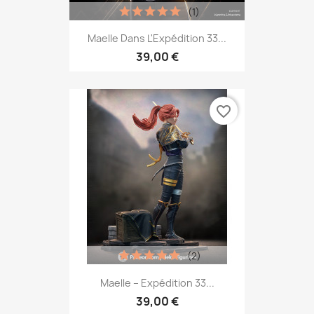
(1)
Maelle Dans L'Expédition 33...
39,00 €
favorite_border
(2)
Maelle – Expédition 33...
39,00 €