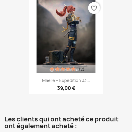
favorite_border
(2)
Maelle – Expédition 33...
39,00 €
Les clients qui ont acheté ce produit
ont également acheté :