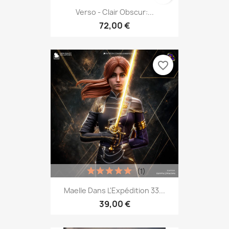
Verso - Clair Obscur:...
72,00 €
favorite_border
(1)
Maelle Dans L'Expédition 33...
39,00 €