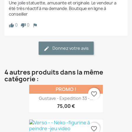
Une joile statuette, amusante et originale. Le vendeur a 
été très réactif à ma demande. Boutique en ligne à 
conseiller
0
0
Donnez votre avis
4 autres produits dans la même
catégorie :
PROMO !
favorite_border
Gustave - Expedition 33 -...
75,00 €
favorite_border