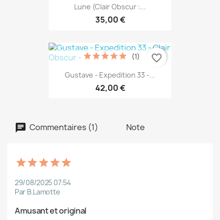
Lune (Clair Obscur :...
35,00 €
(1)
favorite_border
Gustave - Expedition 33 -...
42,00 €
Commentaires (1)
Note
29/08/2025 07:54
Par B.Lamotte
Amusant et original