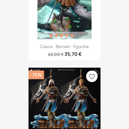
(1)
Casca - Bersek - Figurine
35,70 €
42,00 €
-10%
favorite_border