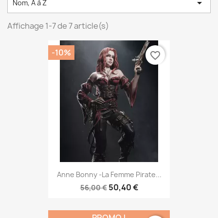

Nom, A à Z
Affichage 1-7 de 7 article(s)
-10%
favorite_border
Anne Bonny -La Femme Pirate...
50,40 €
56,00 €
PROMO !