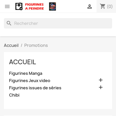
shopping_cart


(0)
search
Accueil
Promotions
ACCUEIL
Figurines Manga

Figurines Jeux video

Figurines issues de séries
Chibi