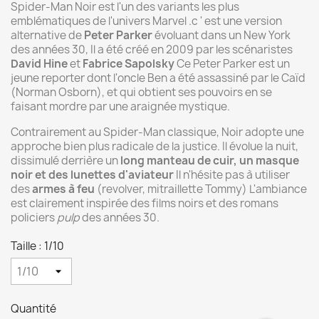
Spider-Man Noir est l'un des variants les plus
emblématiques de l'univers Marvel .c ' est une version
alternative de
Peter Parker
évoluant dans un New York
des années 30, Il a été créé en 2009 par les scénaristes
David Hine
et
Fabrice Sapolsky
Ce Peter Parker est un
jeune reporter dont l'oncle Ben a été assassiné par le Caïd
(Norman Osborn), et qui obtient ses pouvoirs en se
faisant mordre par une araignée mystique.
Contrairement au Spider-Man classique, Noir adopte une
approche bien plus radicale de la justice. Il évolue la nuit,
dissimulé derrière un
long manteau de cuir, un masque
noir et des lunettes d'aviateur
Il n'hésite pas à utiliser
des
armes à feu
(revolver, mitraillette Tommy) L'ambiance
est clairement inspirée des films noirs et des romans
policiers
pulp
des années 30.
Taille : 1/10
Quantité