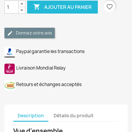

favorite_border
AJOUTER AU PANIER
Donnez votre avis
Paypal garantie les transactions
Livraison Mondial Relay
Retours et échanges acceptés
Description
Détails du produit
Vue d'ensemble