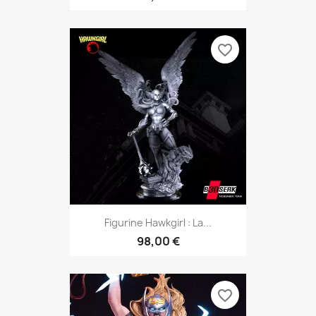
favorite_border
Figurine Hawkgirl : La...
98,00 €
favorite_border