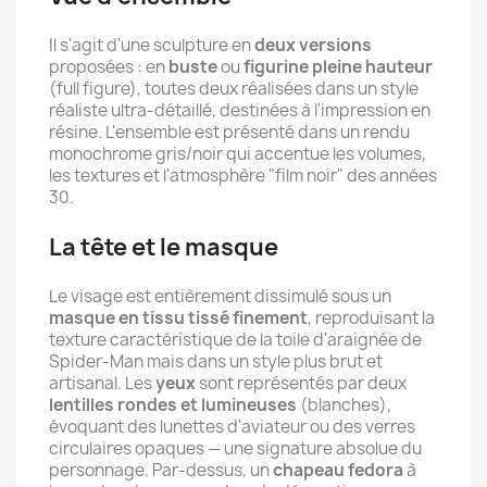
Il s'agit d'une sculpture en
deux versions
proposées : en
buste
ou
figurine pleine hauteur
(full figure), toutes deux réalisées dans un style
réaliste ultra-détaillé, destinées à l'impression en
résine. L'ensemble est présenté dans un rendu
monochrome gris/noir qui accentue les volumes,
les textures et l'atmosphère "film noir" des années
30.
La tête et le masque
Le visage est entièrement dissimulé sous un
masque en tissu tissé finement
, reproduisant la
texture caractéristique de la toile d'araignée de
Spider-Man mais dans un style plus brut et
artisanal. Les
yeux
sont représentés par deux
lentilles rondes et lumineuses
(blanches),
évoquant des lunettes d'aviateur ou des verres
circulaires opaques — une signature absolue du
personnage. Par-dessus, un
chapeau fedora
à