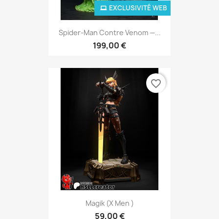
EXCLUSIVITÉ WEB
Spider-Man Contre Venom —...
199,00 €
favorite_border
Magik (X Men )
59,00 €