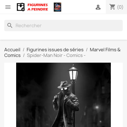
shopping_cart


(0)
search
Accueil
Figurines issues de séries
Marvel Films &
Comics
Spider-Man Noir - Comics -