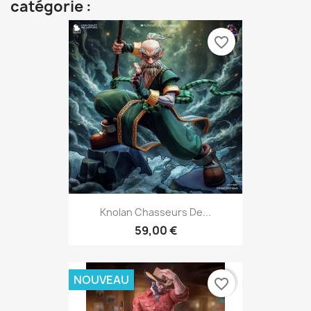
catégorie :
favorite_border
Knolan Chasseurs De...
59,00 €
NOUVEAU
favorite_border