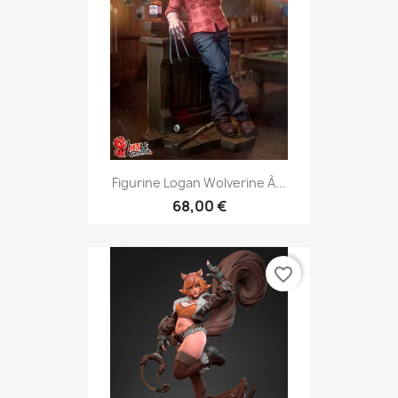
Figurine Logan Wolverine À...
68,00 €
favorite_border