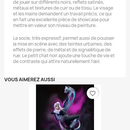
de jouer sur différents noirs, reflets satinés,
métaux et textures de cuir ou de tissu. Le visage
et les mains demandent un travail précis, ce qui
en fait une excellente pièce de showcase pour
mettre en valeur son niveau de peinture.
Le socle, très expressif, permet aussi de pousser
la mise en scène avec des teintes urbaines, des
effets de pierre, de métal et de signalétique de
rue. Le petit chat noir ajoute une touche de vie et
de contraste qui attire naturellement l’œil.
VOUS AIMEREZ AUSSI
favorite_border