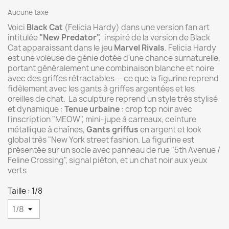
Aucune taxe
Voici
Black Cat
(Felicia Hardy) dans une version fan art
intitulée
"New Predator",
inspiré de la version de Black
Cat apparaissant dans le jeu
Marvel Rivals
.
Felicia Hardy
est une voleuse de génie dotée d'une chance surnaturelle,
portant généralement une combinaison blanche et noire
avec des griffes rétractables — ce que la figurine reprend
fidèlement avec les gants à griffes argentées et les
oreilles de chat. La sculpture reprend un style très stylisé
et dynamique :
Tenue urbaine
: crop top noir avec
l'inscription "MEOW", mini-jupe à carreaux, ceinture
métallique à chaînes,
Gants griffus
en argent et look
global très "New York street fashion. La figurine est
présentée sur un socle avec panneau de rue "5th Avenue /
Feline Crossing", signal piéton, et un chat noir aux yeux
verts
Taille : 1/8