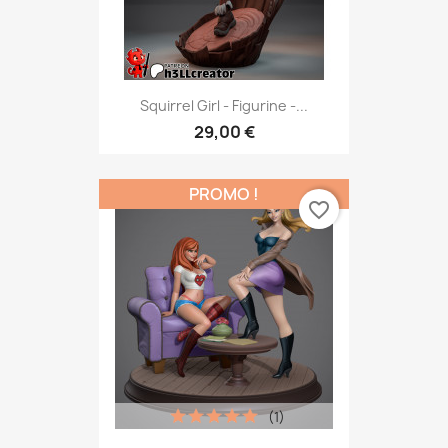
Squirrel Girl - Figurine -...
29,00 €
PROMO !
favorite_border
(1)