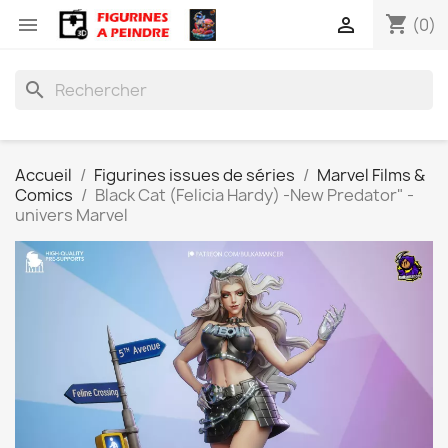
shopping_cart


(0)
search
Accueil
Figurines issues de séries
Marvel Films &
Comics
Black Cat (Felicia Hardy) -New Predator" -
univers Marvel