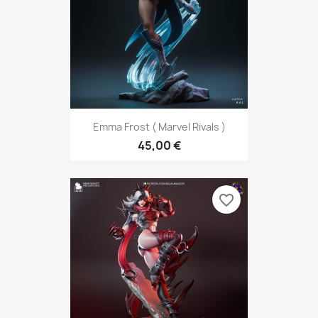
Emma Frost ( Marvel Rivals )
45,00 €
favorite_border