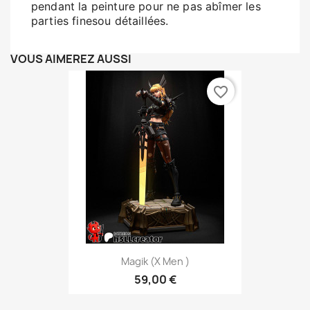
pendant la peinture pour ne pas abîmer les
parties finesou détaillées.
VOUS AIMEREZ AUSSI
favorite_border
Magik (X Men )
59,00 €