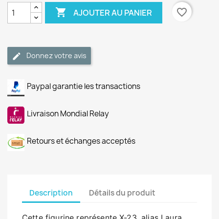

favorite_border
AJOUTER AU PANIER
Donnez votre avis
Paypal garantie les transactions
Livraison Mondial Relay
Retours et échanges acceptés
Description
Détails du produit
Cette figurine représente X-23, alias Laura