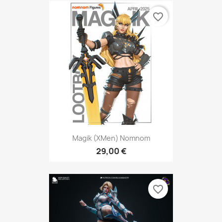
favorite_border
Magik (XMen) Nomnom
29,00 €
favorite_border