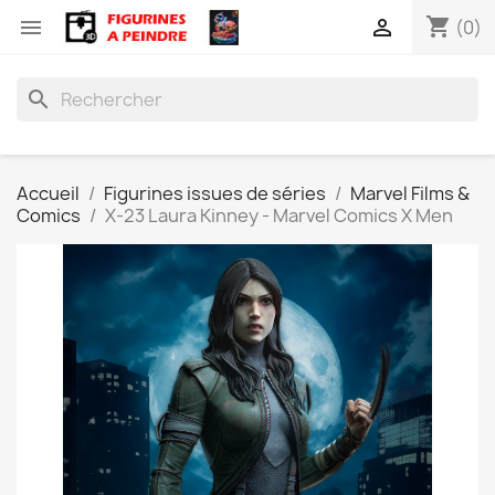
shopping_cart


(0)
search
Accueil
Figurines issues de séries
Marvel Films &
Comics
X-23 Laura Kinney - Marvel Comics X Men