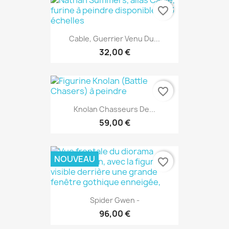
favorite_border
Cable, Guerrier Venu Du...
32,00 €
favorite_border
Knolan Chasseurs De...
59,00 €
NOUVEAU
favorite_border
Spider Gwen -
96,00 €