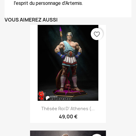
l'esprit du personnage d'Artemis.
VOUS AIMEREZ AUSSI
favorite_border
Thésée Roi D' Athenes (...
49,00 €