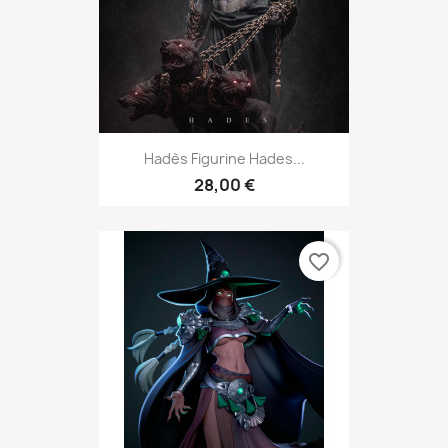
Hadès Figurine Hades...
28,00 €
favorite_border