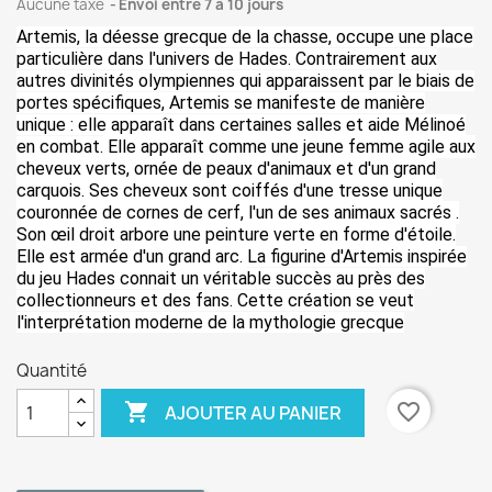
Aucune taxe
Envoi entre 7 à 10 jours
Artemis, la déesse grecque de la chasse, occupe une place
particulière dans l'univers de Hades. Contrairement aux
autres divinités olympiennes qui apparaissent par le biais de
portes spécifiques, Artemis se manifeste de manière
unique : elle apparaît dans certaines salles et aide Mélinoé
en combat.
Elle apparaît comme une jeune femme agile aux
cheveux verts, ornée de peaux d'animaux et d'un grand
carquois
. Ses cheveux sont coiffés d'une tresse unique
couronnée de cornes de cerf, l'un de ses animaux sacrés
.
Son œil droit arbore une peinture verte en forme d'étoile.
Elle est armée d'un grand arc.
La figurine d'Artemis inspirée
du jeu Hades connait un véritable succès au près des
collectionneurs et des fans. Cette création se veut
l'interprétation moderne de la mythologie grecque
Quantité

favorite_border
AJOUTER AU PANIER