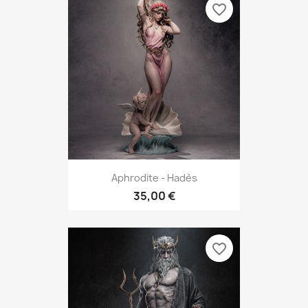
favorite_border
Aphrodite - Hadès
35,00 €
favorite_border