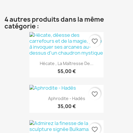
4 autres produits dans la même
catégorie :
favorite_border
Hécate , La Maîtresse De...
55,00 €
favorite_border
Aphrodite - Hadès
35,00 €
favorite_border