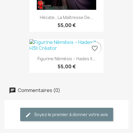
Hécate , La Maîtresse De...
55,00 €
favorite_border
Figurine Némésis – Hades II...
55,00 €
Commentaires (0)
Soyez le premier à donner votre avis