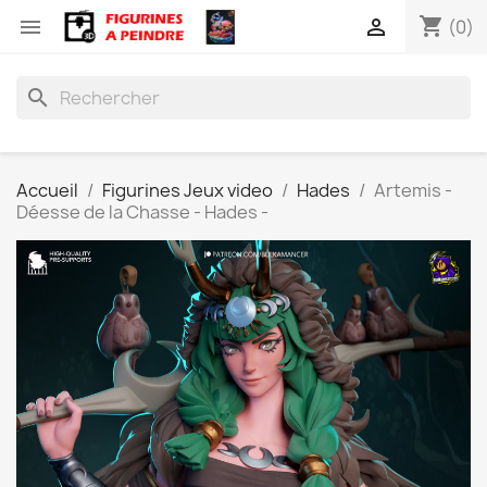
shopping_cart


(0)
search
Accueil
Figurines Jeux video
Hades
Artemis -
Déesse de la Chasse - Hades -