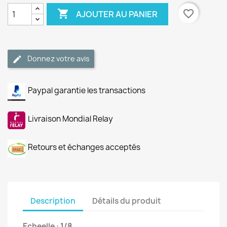

favorite_border
AJOUTER AU PANIER
Donnez votre avis
Paypal garantie les transactions
Livraison Mondial Relay
Retours et échanges acceptés
Description
Détails du produit
Echeelle : 1/8