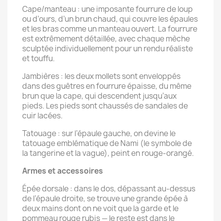
Cape/manteau : une imposante fourrure de loup
ou d’ours, d’un brun chaud, qui couvre les épaules
et les bras comme un manteau ouvert. La fourrure
est extrêmement détaillée, avec chaque mèche
sculptée individuellement pour un rendu réaliste
et touffu.
Jambières : les deux mollets sont enveloppés
dans des guêtres en fourrure épaisse, du même
brun que la cape, qui descendent jusqu’aux
pieds. Les pieds sont chaussés de sandales de
cuir lacées.
Tatouage : sur l’épaule gauche, on devine le
tatouage emblématique de Nami (le symbole de
la tangerine et la vague), peint en rouge-orangé.
Armes et accessoires
Épée dorsale : dans le dos, dépassant au-dessus
de l’épaule droite, se trouve une grande épée à
deux mains dont on ne voit que la garde et le
pommeau rouge rubis — le reste est dans le