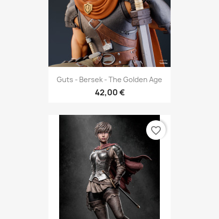
Guts - Bersek - The Golden Age
42,00 €
favorite_border