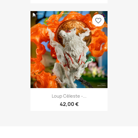
favorite_border
Loup Céleste -...
42,00 €