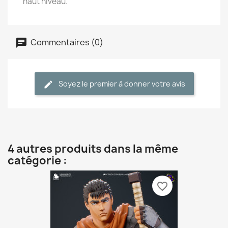
haut niveau.
Commentaires (0)
Soyez le premier à donner votre avis
4 autres produits dans la même
catégorie :
favorite_border