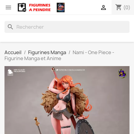
shopping_cart


(0)
search
Accueil
Figurines Manga
Nami - One Piece -
Figurine Manga et Anime