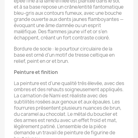
épée fine à la lame effilée est plantée dans le sol,
et à sa base repose un crâne/entité fantomatique
bleu-gris aux contours fumeux, avec une bouche
grande ouverte aux dents jaunes flamboyantes —
évoquant une âme damnée ou un esprit
maléfique. Des flammes jaune vif et or s’en
échappent, créant un fort contraste coloré.
Bordure de socle : le pourtour circulaire de la
base est orné d’un motif de tresse celtique en
relief, peint en or et brun.
Peinture et finition
La peinture est d’une qualité très élevée, avec des
ombres et des rehauts soigneusement appliqués.
La carnation de Nami est réaliste avec des
subtilités rosées aux genoux et aux épaules. Les
fourrures présentent plusieurs nuances de brun,
du caramel au chocolat. Le métal du bouclier et
des armes est rendu avec un effet froid et mat,
légèrement patiné. L’ensemble de la pièce
demande un travail de peinture de figurine de