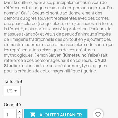
Dans la culture japonaise, principalement au niveau de
références folkloriques existent des personnages que l'on
nomme " Oni" . Ceeux-ci sont traditionnellement des
démons ou ogres souvent représentés avec des cornes,
une peau colorée (rouge, bleue, noire) associés à la force,
la férocité, mais parfois aussi à la protection. Porteurs de
massues (kanabō) et vêtus de peaux d’animaux s’inspire
de l’imagerie traditionnelle des oni tout en y ajoutant des
éléments modernes et une dimension plus séduisante que
les représentations classiques de ces créatures
mythologiques. Demon Slayer
(Kimetsu no Yaiba)
fait
référence à ces personnages haut en couleurs.
CA 3D
Studio
, s'est inspiré de ces créatures mytyhologiques
pour la création de cette magnnniiifique figurine.
Taille : 1/9
Quantité

favorite_border
AJOUTER AU PANIER