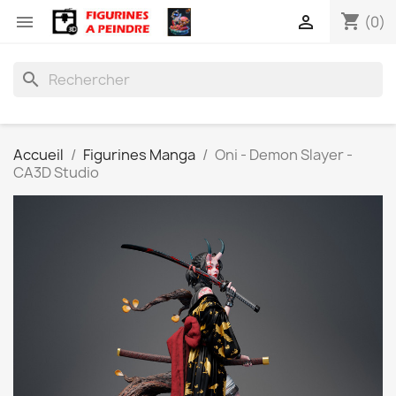
shopping_cart


(0)
search
Accueil
Figurines Manga
Oni - Demon Slayer -
CA3D Studio