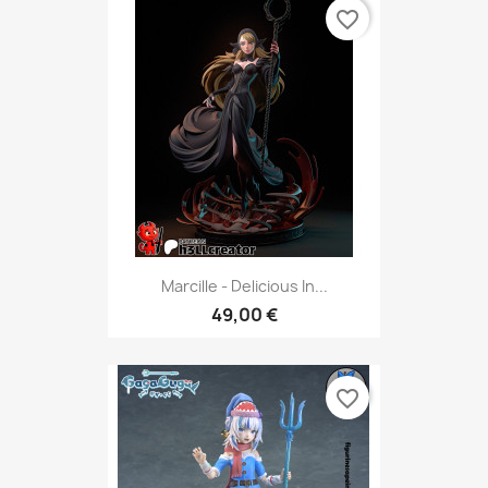
favorite_border
Marcille - Delicious In...
49,00 €
favorite_border