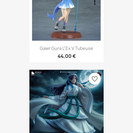
Gawr Gura L"ex V Tubeuse
44,00 €
favorite_border