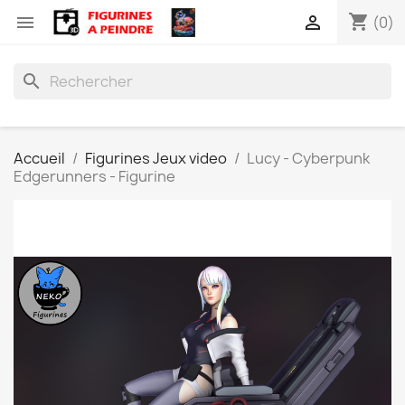
shopping_cart


(0)
search
Accueil
Figurines Jeux video
Lucy - Cyberpunk
Edgerunners - Figurine