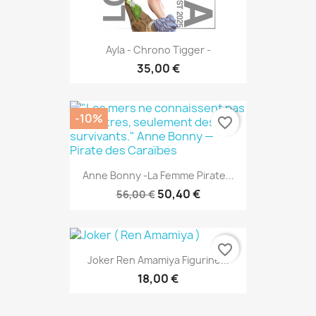
Ayla - Chrono Tigger -
35,00 €
-10%
favorite_border
Anne Bonny -La Femme Pirate...
50,40 €
56,00 €
favorite_border
Joker Ren Amamiya Figurine...
18,00 €