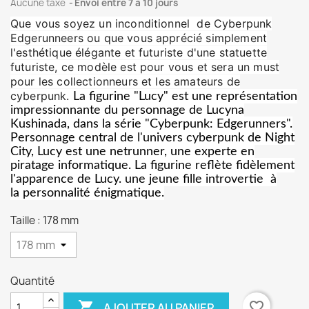
Aucune taxe
Envoi entre 7 à 10 jours
Que vous soyez un inconditionnel de Cyberpunk
Edgerunneers ou que vous apprécié simplement
l'esthétique élégante et futuriste d'une statuette
futuriste, ce modèle est pour vous et sera un must
pour les collectionneurs et les amateurs de
cyberpunk.
La figurine "Lucy"
est une représentation
impressionnante du personnage de Lucyna
Kushinada,
dans la série "Cyberpunk: Edgerunners".
P
ersonnage central de l'univers cyberpunk de Night
City,
Lucy est une netrunner, une experte en
piratage informatique.
La figurine reflète fidèlement
l'apparence de Lucy.
une jeune fille introvertie à
la
personnalité énigmatique.
Taille : 178 mm
Quantité

favorite_border
AJOUTER AU PANIER