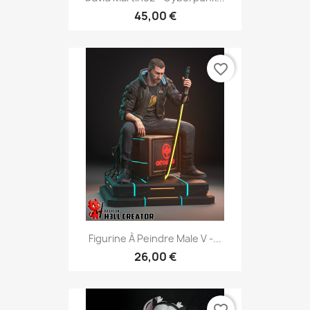
45,00 €
favorite_border
Figurine À Peindre Male V -...
26,00 €