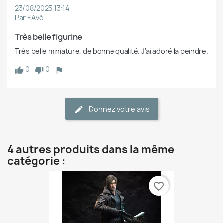
23/08/2025 13:14
Par F.Avé
Très belle figurine
Très belle miniature, de bonne qualité. J'ai adoré la peindre.
0
0
Donnez votre avis
4 autres produits dans la même
catégorie :
favorite_border