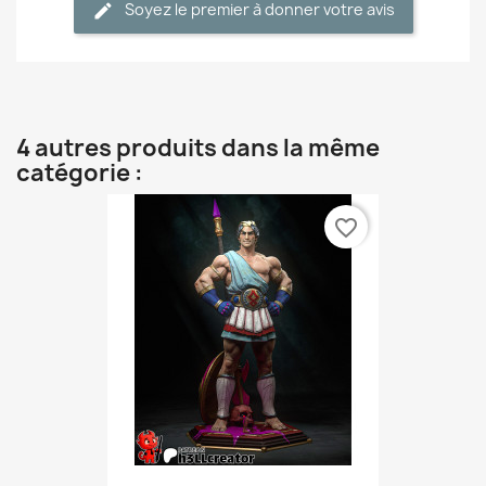
Soyez le premier à donner votre avis
4 autres produits dans la même
catégorie :
favorite_border