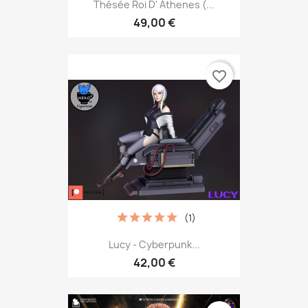
Thésée Roi D' Athenes (...
49,00 €
favorite_border
(1)
Lucy - Cyberpunk...
42,00 €