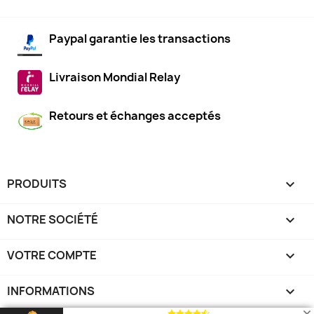
Paypal garantie les transactions
Livraison Mondial Relay
Retours et échanges acceptés
PRODUITS

NOTRE SOCIÉTÉ

VOTRE COMPTE

INFORMATIONS
keyboard_arrow_down