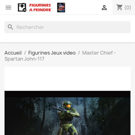
shopping_cart


(0)
search
Accueil
Figurines Jeux video
Master Chief -
Spartan John-117