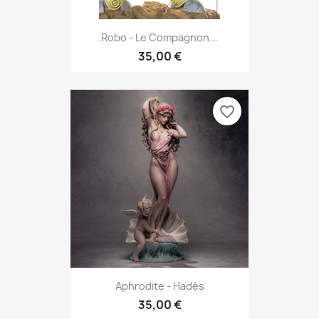
Robo - Le Compagnon...
35,00 €
favorite_border
Aphrodite - Hadès
35,00 €