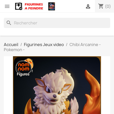
shopping_cart


(0)
search
Accueil
Figurines Jeux video
Chibi Arcanine -
Pokemon -