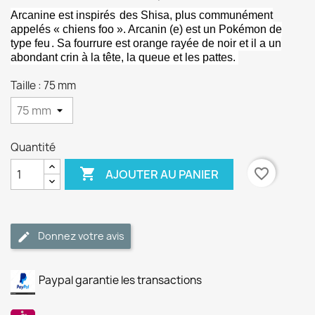
Arcanine est inspirés
des Shisa, plus communément
appelés « chiens foo ». Arcanin (e) est un
Pokémon de
type feu
. Sa fourrure est orange rayée de noir et il a un
abondant crin à la tête, la queue et les pattes.
Taille : 75 mm
Quantité

favorite_border
AJOUTER AU PANIER
Donnez votre avis
Paypal garantie les transactions