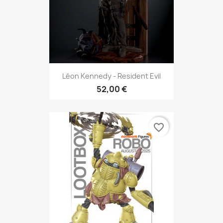
Léon Kennedy - Resident Evil
52,00 €
favorite_border