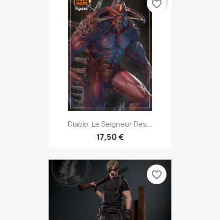
favorite_border
Diablo, Le Seigneur Des...
17,50 €
favorite_border