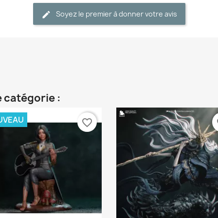
Soyez le premier à donner votre avis
 catégorie :
UVEAU
favorite_border
fa