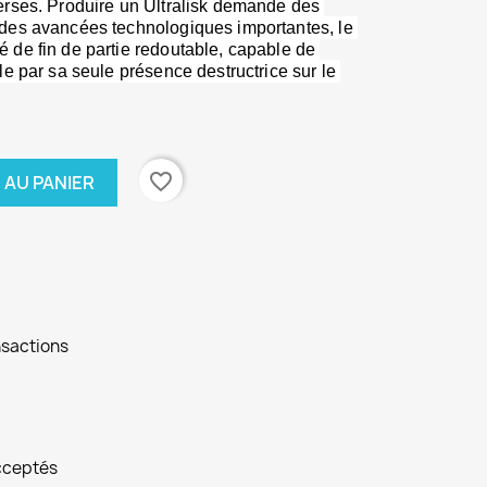
erses. Produire un Ultralisk demande des 
des avancées technologiques importantes, le 
 de fin de partie redoutable, capable de 
le par sa seule présence destructrice sur le 
favorite_border
 AU PANIER
nsactions
cceptés