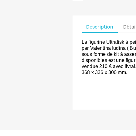
Description
Détai
La figurine Ultralisk à p
par Valentina Iudina ( B
sous forme de kit à asse
disponibles est une figur
vendue 210 € avec livrai
368 x 336 x 300 mm.
gurine de la Reine des L
à l'échelle 1/8 et n'est p
bien réelles dans le jeu 