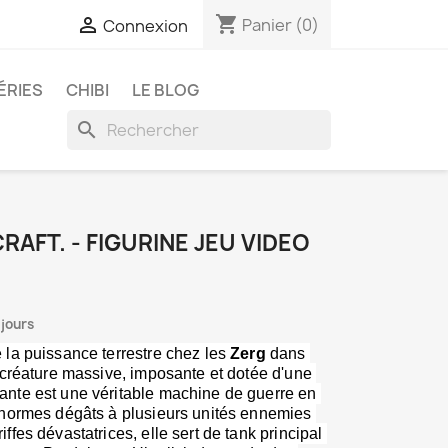
shopping_cart

Panier
(0)
Connexion
ÉRIES
CHIBI
LE BLOG
search
RAFT. - FIGURINE JEU VIDEO
 jours
la puissance terrestre chez les 
Zerg
 dans 
 créature massive, imposante et dotée d'une 
nte est une véritable machine de guerre en 
énormes dégâts à plusieurs unités ennemies 
fes dévastatrices, elle sert de tank principal 