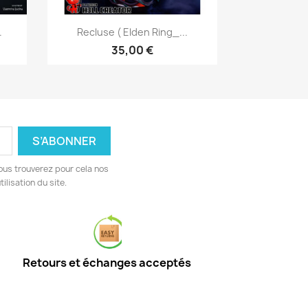
Aperçu rapide

.
Recluse ( Elden Ring_...
35,00 €
ous trouverez pour cela nos
ilisation du site.
Retours et échanges acceptés