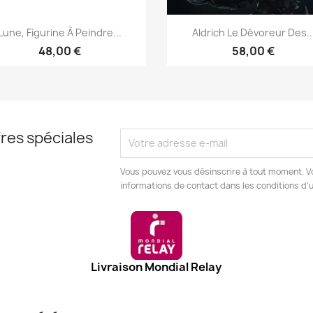
Aperçu rapide
Aperçu rapide


Lune, Figurine À Peindre...
Aldrich Le Dévoreur Des..
48,00 €
58,00 €
res spéciales
Vous pouvez vous désinscrire à tout moment. V
informations de contact dans les conditions d'ut
Livraison Mondial Relay