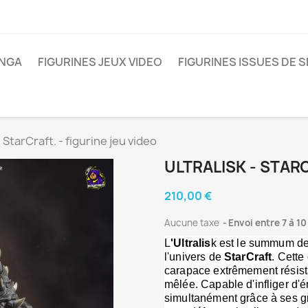
ANGA
FIGURINES JEUX VIDEO
FIGURINES ISSUES DE S
- StarCraft. - figurine jeu video
ULTRALISK - STARC
210,00 €
Aucune taxe
Envoi entre 7 à 10
L
'Ultralis
k est le summum de 
l'univers de 
StarCraft
. Cette
carapace extrêmement résista
mêlée. Capable d'infliger d'
simultanément grâce à ses grif