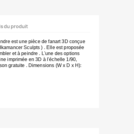
ls du produit
eindre est une pièce de fanart 3D conçue 
ulkamancer Sculpts ) 
. Elle est proposée 
mbler et à peindre 
. L'une des options 
ine imprimée en 3D à l'échelle 1/90, 
son gratuite 
. Dimensions (W x D x H): 
ames (une impératrice zerg) est proposée 
as peinte 
. Les Ultralisks sont des unités 
StarCraf