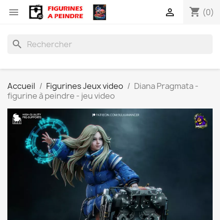
shopping_cart


(0)
search
Accueil
Figurines Jeux video
Diana Pragmata -
figurine à peindre - jeu video