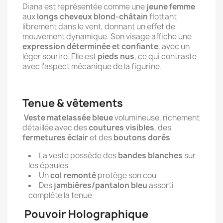
Diana est représentée comme une
jeune femme
aux
longs cheveux blond-châtain
flottant
librement dans le vent, donnant un effet de
mouvement dynamique. Son visage affiche une
expression déterminée et confiante
, avec un
léger sourire. Elle est
pieds nus
, ce qui contraste
avec l'aspect mécanique de la figurine.
Tenue & vêtements
Veste matelassée bleue
volumineuse, richement
détaillée avec des
coutures visibles
, des
fermetures éclair
et des
boutons dorés
La veste possède des
bandes blanches
sur
les épaules
Un
col remonté
protège son cou
Des
jambières/pantalon bleu
assorti
complète la tenue
Pouvoir Holographique