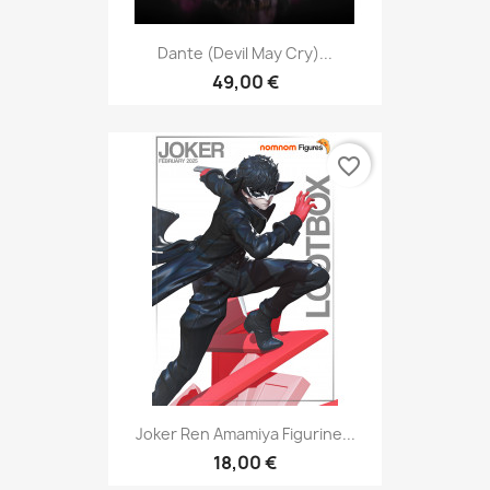
Dante (Devil May Cry)...
49,00 €
favorite_border
Joker Ren Amamiya Figurine...
18,00 €