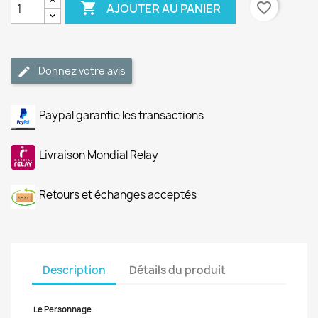

favorite_border
AJOUTER AU PANIER
Donnez votre avis
Paypal garantie les transactions
Livraison Mondial Relay
Retours et échanges acceptés
Description
Détails du produit
Le Personnage