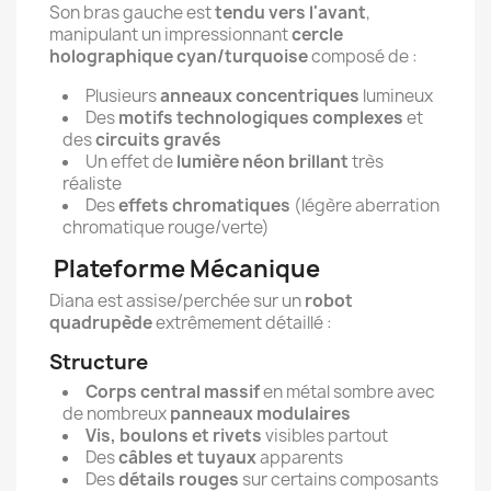
Son bras gauche est
tendu vers l'avant
,
manipulant un impressionnant
cercle
holographique cyan/turquoise
composé de :
Plusieurs
anneaux concentriques
lumineux
Des
motifs technologiques complexes
et
des
circuits gravés
Un effet de
lumière néon brillant
très
réaliste
Des
effets chromatiques
(légère aberration
chromatique rouge/verte)
Plateforme Mécanique
Diana est assise/perchée sur un
robot
quadrupède
extrêmement détaillé :
Structure
Corps central massif
en métal sombre avec
de nombreux
panneaux modulaires
Vis, boulons et rivets
visibles partout
Des
câbles et tuyaux
apparents
Des
détails rouges
sur certains composants