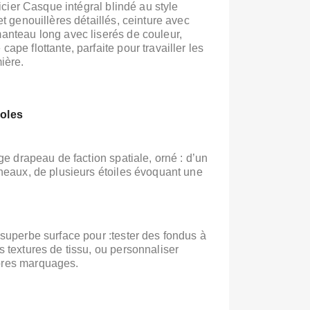
icier
Casque intégral blindé au style
et genouillères détaillés,
ceinture avec
anteau long avec liserés de couleur,
ape flottante, parfaite pour travailler les
ière.
boles
rge drapeau de faction spatiale, orné :
d’un
nneaux,
de plusieurs étoiles évoquant une
 superbe surface pour :
tester des fondus à
s textures de tissu,
ou personnaliser
pres marquages.