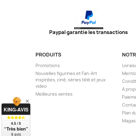
Paypal garantie les transactions
PRODUITS
NOTR
Promotions
Livrai
Nouvelles figurines et Fan-Art
Mentio
inspirées, ciné, séries télé et jeux
Condit
video
A prop
Meilleures ventes
Paieme
Conta
KING-AVIS
Plan d
Magas
4.5 / 5
“Très bien”
8 avis