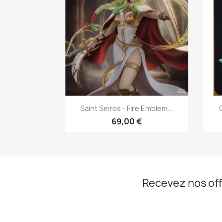
Aperçu rapide

Saint Seiros - Fire Emblem...
69,00 €
Recevez nos off