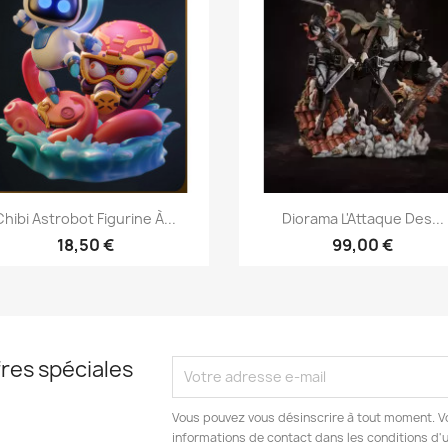
Aperçu rapide
Aperçu rapide


Chibi Astrobot Figurine À...
Diorama L'Attaque Des...
18,50 €
99,00 €
res spéciales
Vous pouvez vous désinscrire à tout moment. V
informations de contact dans les conditions d'ut