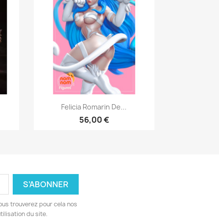
Aperçu rapide

Felicia Romarin De...
56,00 €
ous trouverez pour cela nos
ilisation du site.