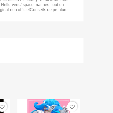
Helldivers / space marines, tout en
ginal non officielConseils de peinture –
vorite_border
favorite_border