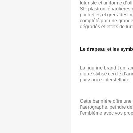
futuriste et uniforme d’off
SF,
plastron, épaulières 
pochettes et grenades,
m
complété par une grande c
dégradés et effets de lum
Le drapeau et les sym
La figurine brandit un la
globe stylisé cerclé d’a
puissance interstellaire.
Cette bannière offre une
l’aérographe,
peindre de
l’emblème avec vos pro