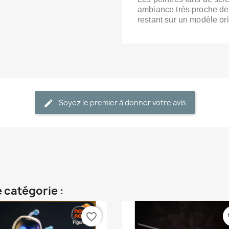
ambiance très proche de 
restant sur un modèle ori
Soyez le premier à donner votre avis
 catégorie :
favorite_border
fa