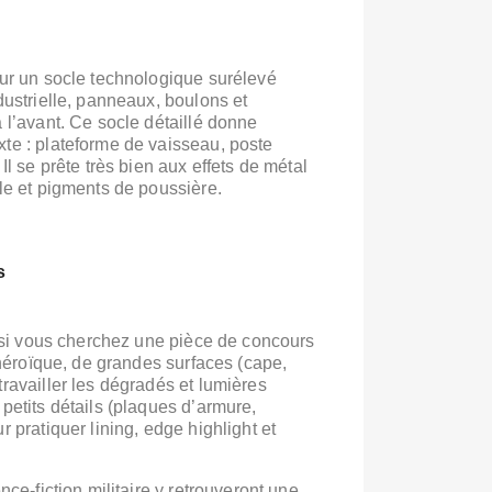
ur un socle technologique surélevé
ustrielle,
panneaux, boulons et
 l’avant.
Ce socle détaillé donne
te : plateforme de vaisseau, poste
Il se prête très bien aux effets de métal
le et pigments de poussière.
s
e si vous cherchez
une pièce de concours
 héroïque,
de grandes surfaces (cape,
ravailler les dégradés et lumières
etits détails (plaques d’armure,
 pratiquer lining, edge highlight et
nce‑fiction militaire y retrouveront une