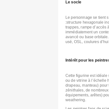
Le socle
Le personnage se tient s
:
structure hexagonale ind
trappes,
rampe d’accès à
immédiatement un contex
avancé ou base orbitale. 
usé, OSL, coulures d’hui
Intérêt pour les peintre
Cette figurine est idéal
ou de vitrine à l’échelle
drapeau, manteau) pour t
zénithales,
de nombreux p
équipements, arêtes) pour
weathering.
Les peintres fans de scie