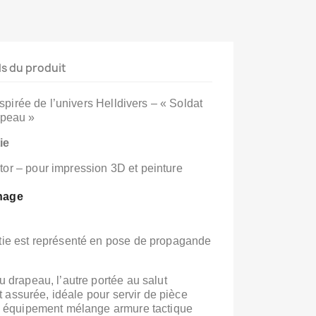
ls du produit
nspirée de l’univers Helldivers – « Soldat
apeau »
ie
or – pour impression 3D et peinture
nage
tie est représenté en pose de propagande
du drapeau,
l’autre portée au salut
t assurée, idéale pour servir de pièce
 équipement mélange armure tactique