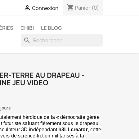
shopping_cart

Panier
(0)
Connexion
ÉRIES
CHIBI
LE BLOG
search
ER‑TERRE AU DRAPEAU -
INE JEU VIDEO
 jours
utalement héroïque de la « démocratie gérée
at futuriste saluant fièrement sous le drapeau
e sculpteur 3D indépendant
h3LLcreator
, cette
rs de science‑fiction militarisés à la