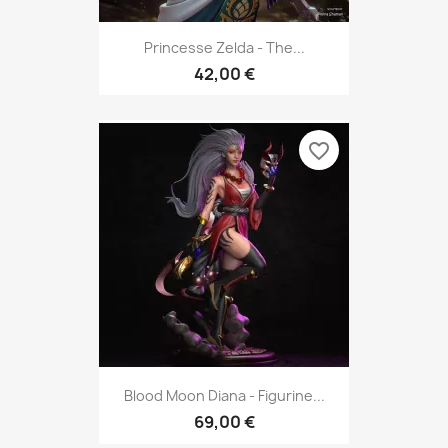
Princesse Zelda - The...
42,00 €
favorite_border
Blood Moon Diana - Figurine...
69,00 €