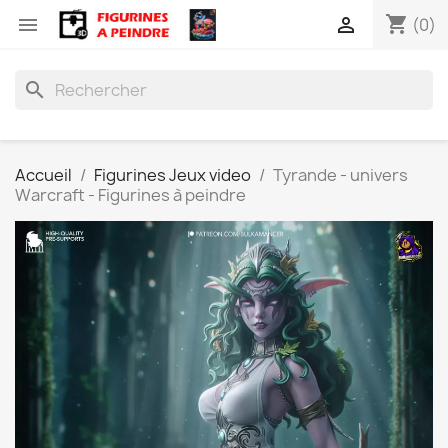
shopping_cart


(0)
search
Accueil
Figurines Jeux video
Tyrande - univers
Warcraft - Figurines à peindre