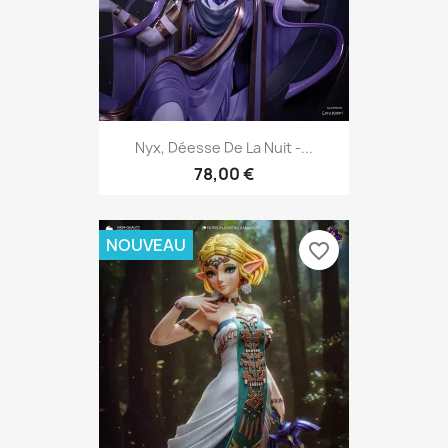
Nyx, Déesse De La Nuit -...
78,00 €
NOUVEAU
favorite_border