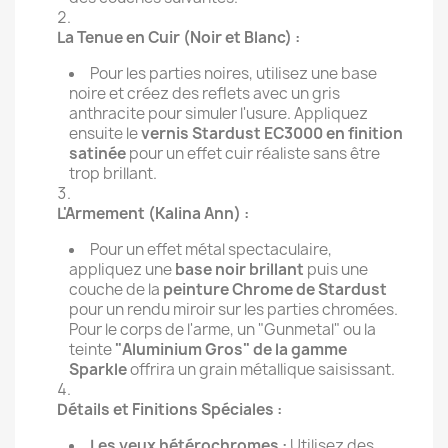
La Tenue en Cuir (Noir et Blanc) :
Pour les parties noires, utilisez une base
noire et créez des reflets avec un gris
anthracite pour simuler l'usure. Appliquez
ensuite le
vernis Stardust EC3000 en finition
satinée
pour un effet cuir réaliste sans être
trop brillant.
L'Armement (Kalina Ann) :
Pour un effet métal spectaculaire,
appliquez une
base noir brillant
puis une
couche de la
peinture Chrome de Stardust
pour un rendu miroir sur les parties chromées.
Pour le corps de l'arme, un "Gunmetal" ou la
teinte
"Aluminium Gros" de la gamme
Sparkle
offrira un grain métallique saisissant.
Détails et Finitions Spéciales :
Les yeux hétérochromes :
Utilisez des