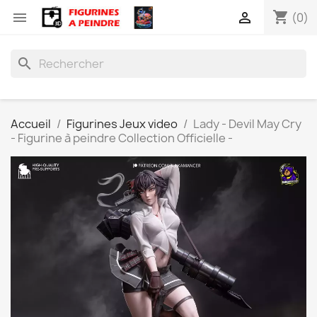
shopping_cart


(0)
search
Accueil
Figurines Jeux video
Lady - Devil May Cry
- Figurine à peindre Collection Officielle -