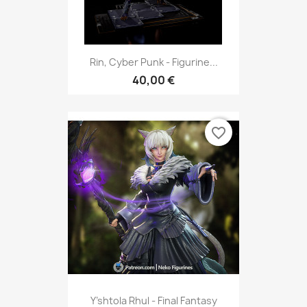
Rin, Cyber Punk - Figurine...
40,00 €
favorite_border
Y’shtola Rhul - Final Fantasy