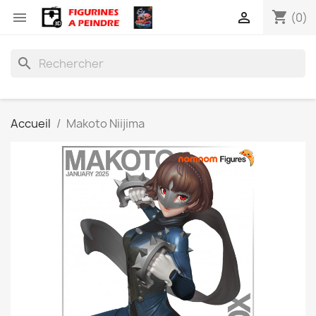
shopping_cart


(0)
search
Accueil
Makoto Niijima