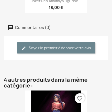
Joker Ren Amamiya Figurine...
18,00 €
Commentaires (0)
Soyez le premier à donner votre avis
4 autres produits dans la même
catégorie :
favorite_border