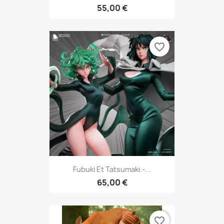
55,00 €
favorite_border
Fubuki Et Tatsumaki.-...
65,00 €
favorite_border