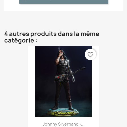
4 autres produits dans la même
catégorie :
favorite_border
Johnny Silverhand -...