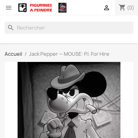
shopping_cart


(0)
search
Accueil
Jack Pepper — MOUSE: P.I. For Hire