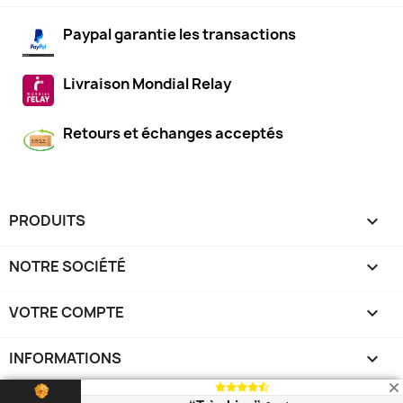
Paypal garantie les transactions
Livraison Mondial Relay
Retours et échanges acceptés
PRODUITS

NOTRE SOCIÉTÉ

VOTRE COMPTE

INFORMATIONS
keyboard_arrow_down
© 2026 - Logiciel e-commerce par PrestaShop™