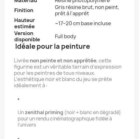
Matériau
Résine photopolymère
Gris résine brut, non peint,
Finition
prêt à l'apprêt
Hauteur
~17–20 cm base incluse
estimée
Version
Full body
disponible
Idéale pour la peinture
Livrée
non peinte et non apprêtée
, cette
figurine est un véritable terrain d'expression
pour les peintres de tous niveaux.
L'esthétique noir et blanc du jeu se prête
idéalement à :
Un
zenithal priming
(noir + blanc en dégradé)
pour un rendu cinématographique fidèle à
l'univers