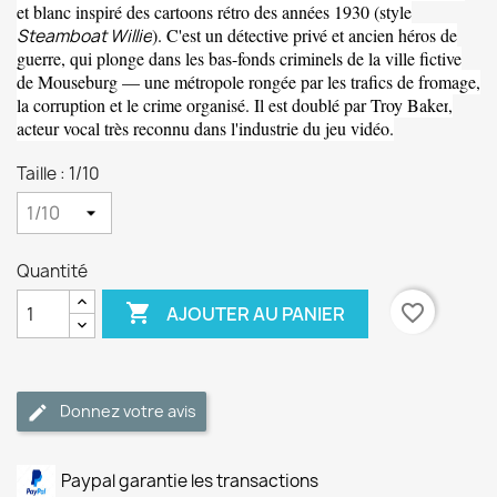
et blanc inspiré des cartoons rétro des années 1930 (style
). C'est un détective privé et ancien héros de
Steamboat Willie
guerre, qui plonge dans les bas-fonds criminels de la ville fictive
de
Mouseburg
— une métropole rongée par les trafics de fromage,
la corruption et le crime organisé. Il est doublé par
Troy Baker
,
acteur vocal très reconnu dans l'industrie du jeu vidéo.
Taille : 1/10
Quantité

favorite_border
AJOUTER AU PANIER
Donnez votre avis
Paypal garantie les transactions