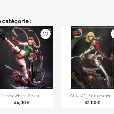
 catégorie :
favorite_border
fa
Aperçu rapide
Aperçu rapide


Cammy White - Street...
CHA HAE - Solo Leveling..
44,00 €
52,00 €