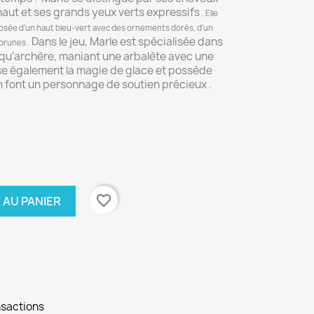
aut et ses grands yeux verts expressifs
. Elle
sée d'un haut bleu-vert avec des ornements dorés, d'un
Dans le jeu, Marle est spécialisée dans
s brunes
.
 qu'archère, maniant une arbalète avec une
rise également la magie de glace et possède
n font un personnage de soutien précieux .
favorite_border
 AU PANIER
nsactions