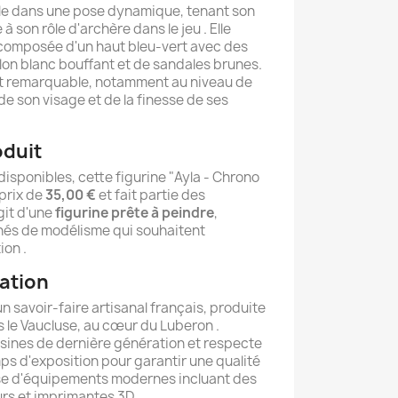
rle dans une pose dynamique, tenant son
 à son rôle d'archère dans le jeu . Elle
 composée d'un haut bleu-vert avec des
alon blanc bouffant et de sandales brunes.
est remarquable, notamment au niveau de
e son visage et de la finesse de ses
oduit
disponibles, cette figurine "Ayla - Chrono
prix de
35,00 €
et fait partie des
agit d'une
figurine prête à peindre
,
nés de modélisme qui souhaitent
ion .
cation
n savoir-faire artisanal français, produite
s le Vaucluse, au cœur du Luberon .
résines de dernière génération et respecte
s d'exposition pour garantir une qualité
pose d'équipements modernes incluant des
rs et imprimantes 3D .