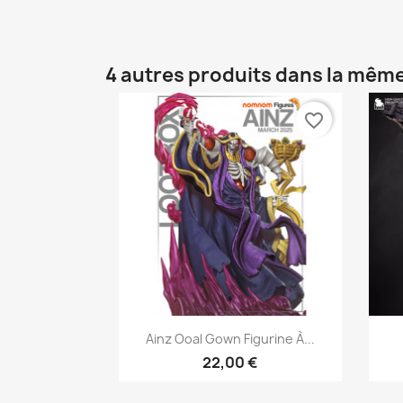
4 autres produits dans la même
favorite_border
Aperçu rapide

Ainz Ooal Gown Figurine À...
22,00 €