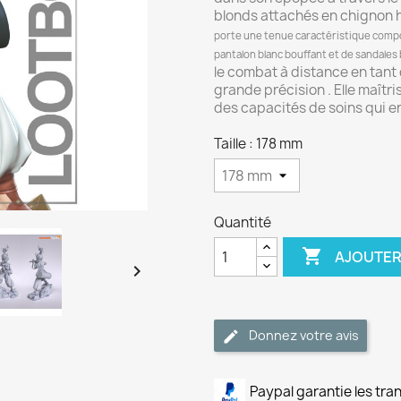
blonds attachés en chignon h
porte une tenue caractéristique compo
pantalon blanc bouffant et de sandale
le combat à distance en tant
grande précision . Elle maît
des capacités de soins qui e
Taille : 178 mm
Quantité

AJOUTER

Donnez votre avis
Paypal garantie les tra