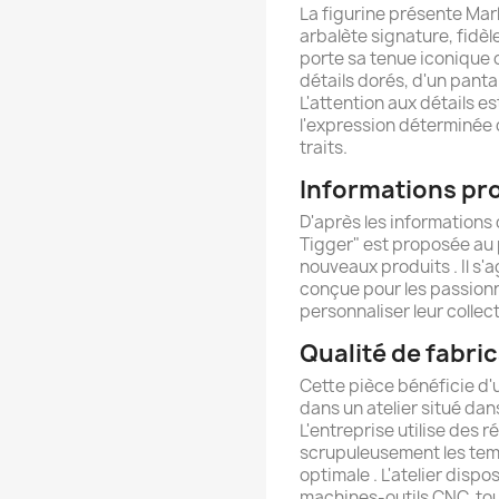
La figurine présente Ma
arbalète signature, fidèle
porte sa tenue iconique
détails dorés, d'un pant
L'attention aux détails 
l'expression déterminée d
traits.
Informations pr
D'après les informations 
Tigger" est proposée au 
nouveaux produits . Il s'
conçue pour les passion
personnaliser leur collect
Qualité de fabri
Cette pièce bénéficie d'u
dans un atelier situé dan
L'entreprise utilise des 
scrupuleusement les temp
optimale . L'atelier dis
machines-outils CNC, tou