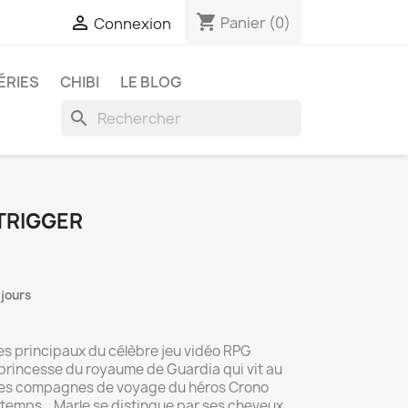
shopping_cart

Panier
(0)
Connexion
ÉRIES
CHIBI
LE BLOG
search
TRIGGER
 jours
es principaux du célèbre jeu vidéo RPG
 princesse du royaume de Guardia qui vit au
 des compagnes de voyage du héros Crono
 temps . Marle se distingue par ses cheveux