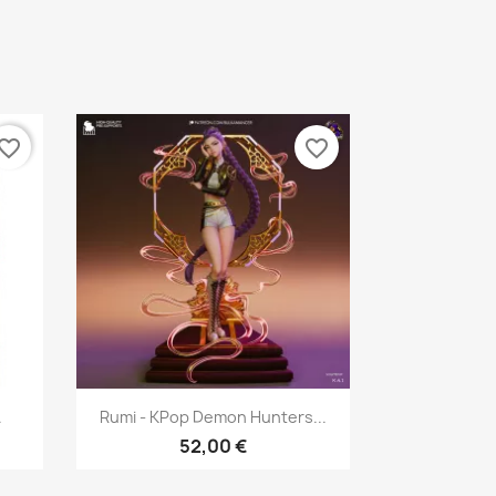
vorite_border
favorite_border
Aperçu rapide

.
Rumi - KPop Demon Hunters...
52,00 €