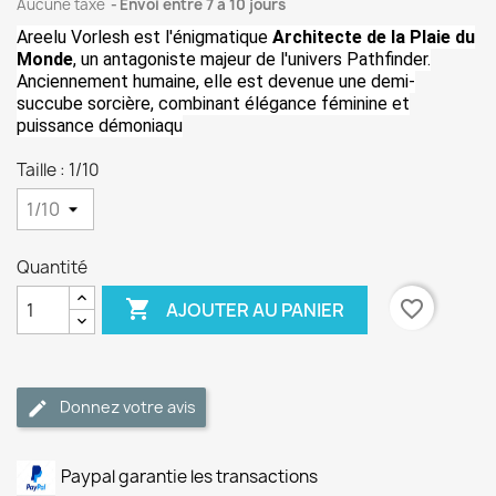
Aucune taxe
Envoi entre 7 à 10 jours
Areelu Vorlesh est l'énigmatique
Architecte de la Plaie du
Monde
, un antagoniste majeur de l'univers Pathfinder.
Anciennement humaine, elle est devenue une demi-
succube sorcière, combinant élégance féminine et
puissance démoniaqu
Taille : 1/10
Quantité

favorite_border
AJOUTER AU PANIER
Donnez votre avis
Paypal garantie les transactions