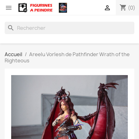
shopping_cart


(0)
search
Accueil
Areelu Vorlesh de Pathfinder Wrath of the
Righteous