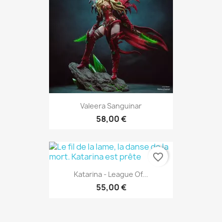
Valeera Sanguinar
58,00 €
favorite_border
Katarina - League Of...
55,00 €