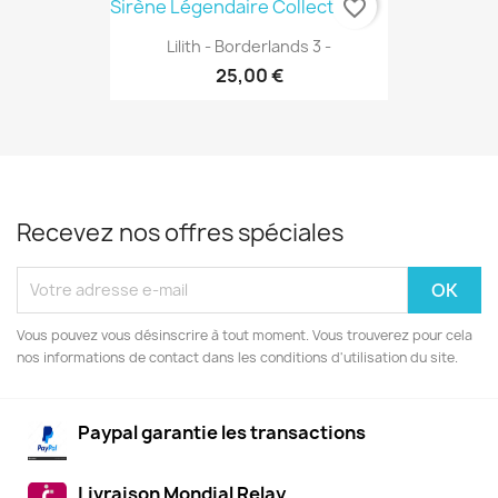
favorite_border
Lilith - Borderlands 3 -
25,00 €
Recevez nos offres spéciales
Vous pouvez vous désinscrire à tout moment. Vous trouverez pour cela
nos informations de contact dans les conditions d'utilisation du site.
Paypal garantie les transactions
Livraison Mondial Relay