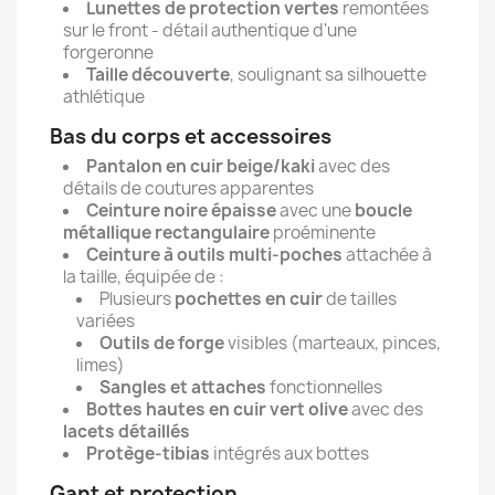
Lunettes de protection vertes
remontées
sur le front - détail authentique d'une
forgeronne
Taille découverte
, soulignant sa silhouette
athlétique
Bas du corps et accessoires
Pantalon en cuir beige/kaki
avec des
détails de coutures apparentes
Ceinture noire épaisse
avec une
boucle
métallique rectangulaire
proéminente
Ceinture à outils multi-poches
attachée à
la taille, équipée de :
Plusieurs
pochettes en cuir
de tailles
variées
Outils de forge
visibles (marteaux, pinces,
limes)
Sangles et attaches
fonctionnelles
Bottes hautes en cuir vert olive
avec des
lacets détaillés
Protège-tibias
intégrés aux bottes
Gant et protection