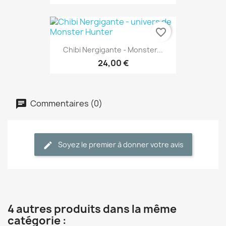
favorite_border
Chibi Nergigante - Monster...
24,00 €
Commentaires (0)
Soyez le premier à donner votre avis
4 autres produits dans la même
catégorie :