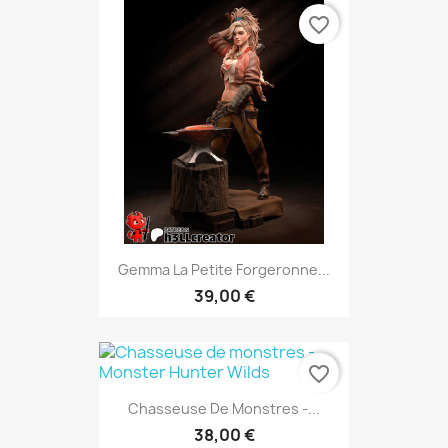
favorite_border
Gemma La Petite Forgeronne...
39,00 €
favorite_border
Chasseuse De Monstres -...
38,00 €