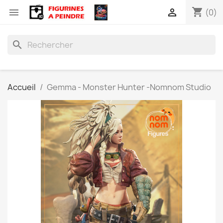
shopping_cart


(0)
search
Accueil
Gemma - Monster Hunter -Nomnom Studio