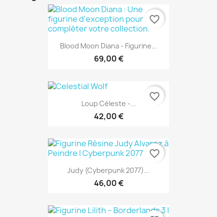
favorite_border
Blood Moon Diana - Figurine...
69,00 €
favorite_border
Loup Céleste -...
42,00 €
favorite_border
Judy (Cyberpunk 2077)...
46,00 €