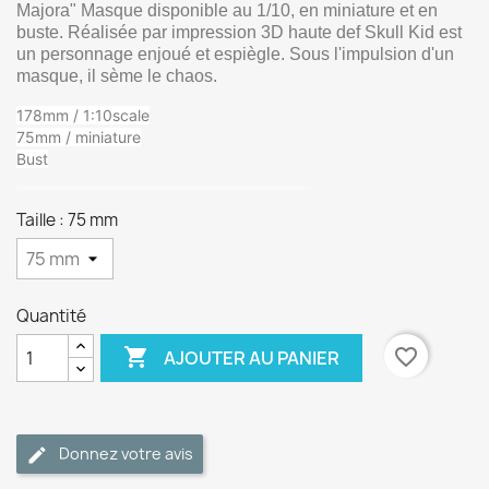
Majora" Masque disponible au 1/10, en miniature et en
buste. Réalisée par impression 3D haute def Skull Kid est
un personnage enjoué et espiègle. Sous l'impulsion d'un
masque, il sème le chaos.
178mm / 1:10scale
75mm / miniature
Bust
Taille : 75 mm
Quantité

favorite_border
AJOUTER AU PANIER
Donnez votre avis