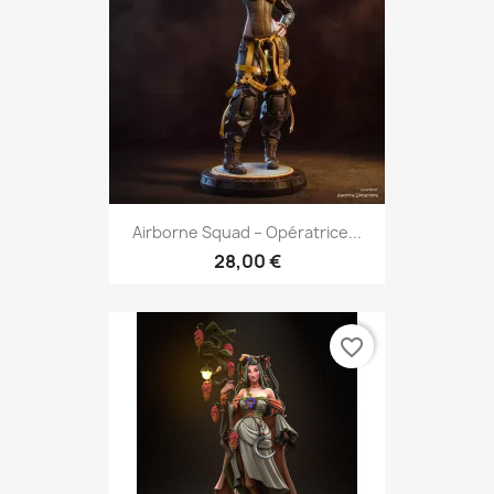
Airborne Squad – Opératrice...
28,00 €
favorite_border