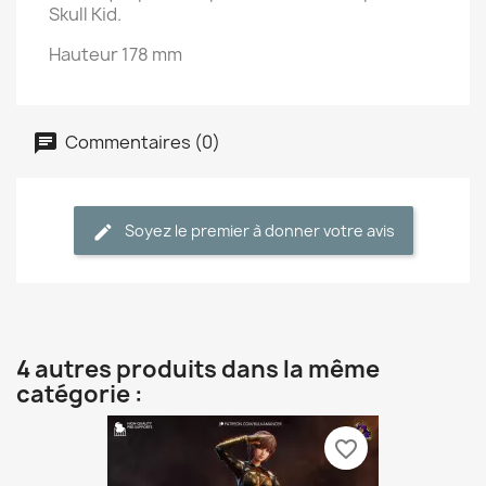
Skull Kid.
Hauteur 178 mm
Commentaires (0)
Soyez le premier à donner votre avis
4 autres produits dans la même
catégorie :
favorite_border