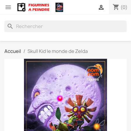
shopping_cart


(0)
search
Accueil
Skull Kid le monde de Zelda