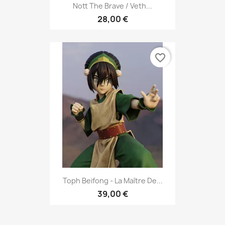
Nott The Brave / Veth...
28,00 €
favorite_border
Toph Beifong - La Maître De...
39,00 €