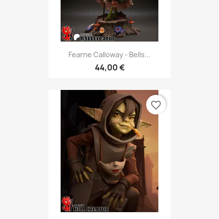
Fearne Calloway - Bells...
44,00 €
favorite_border